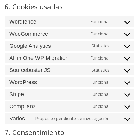
6. Cookies usadas
Wordfence
Funcional
Consent
to
WooCommerce
Funcional
Consent
service
to
Google Analytics
Statistics
wordfence
Consent
service
to
All in One WP Migration
Funcional
woocomme
Consent
service
to
Sourcebuster JS
Statistics
google-
Consent
service
analytics
to
WordPress
Funcional
all-
Consent
service
in-
to
Stripe
Funcional
sourcebust
Consent
one-
service
js
to
wp-
Complianz
Funcional
wordpress
Consent
service
migration
to
Varios
Propósito pendiente de investigación
stripe
Consent
service
to
7. Consentimiento
complianz
service