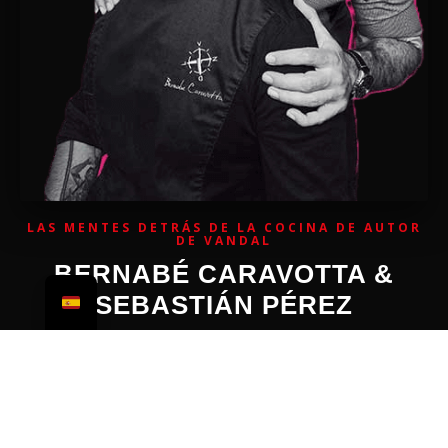
LAS MENTES DETRÁS DE LA COCINA DE AUTOR
DE VANDAL
BERNABÉ CARAVOTTA &
SEBASTIÁN PÉREZ
Vandal no nació en una oficina; tomó forma en viajes, en
cocinas del mundo y en charlas infinitas frente a una botella
de vino. Nació de una obsesión compartida por dos