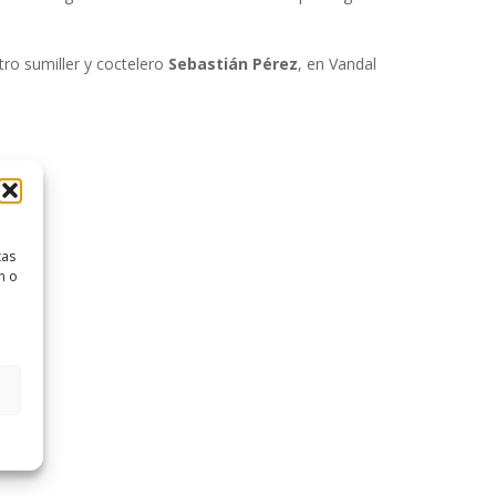
ro sumiller y coctelero
Sebastián Pérez
, en Vandal
tas
n o