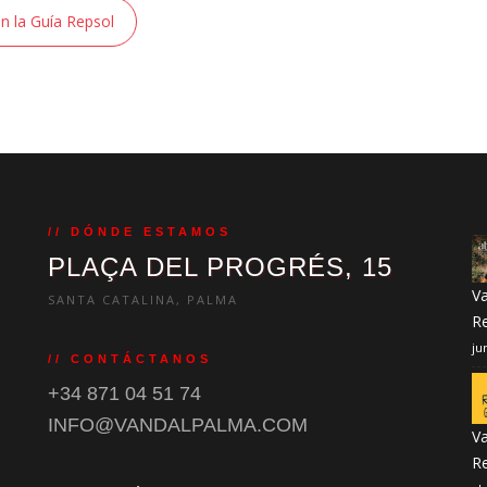
n la Guía Repsol
// DÓNDE ESTAMOS
PLAÇA DEL PROGRÉS, 15
Va
SANTA CATALINA, PALMA
R
ju
// CONTÁCTANOS
+34 871 04 51 74
INFO@VANDALPALMA.COM
Va
R