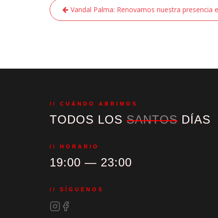
Navegación
Vandal Palma: Renovamos nuestra presencia e
de
entradas
// CUÁNDO ABRIMOS
TODOS LOS
SANTOS
DÍAS
// HORARIO
19:00 — 23:00
// SÍGUENOS