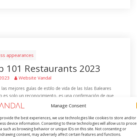
ss appearances
p 101 Restaurants 2023
 2023
Website Vandal
las mejores guías de estilo de vida de las Islas Baleares
o es solo un reconocimiento, es una confirmación de que
or la rebeldía culinaria ha calado
Manage Consent
provide the best experiences, we use technologies like cookies to store and/or
Read More
ess device information. Consenting to these technologies will allow us to proce
a such as browsing behavior or unique IDs on this site. Not consenting or
hdrawing consent, may adversely affect certain features and functions.