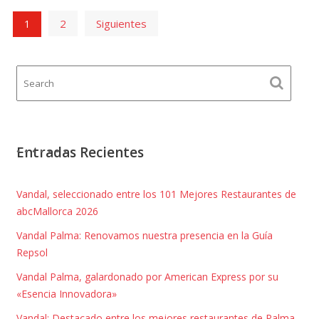
Paginación
2
Siguientes
1
de
entradas
Entradas Recientes
Vandal, seleccionado entre los 101 Mejores Restaurantes de
abcMallorca 2026
Vandal Palma: Renovamos nuestra presencia en la Guía
Repsol
Vandal Palma, galardonado por American Express por su
«Esencia Innovadora»
Vandal: Destacado entre los mejores restaurantes de Palma