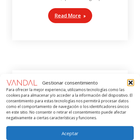
Read More
Gestionar consentimiento
Apariciones en prensa
Para ofrecer la mejor experiencia, utilizamos tecnologías como las
cookies para almacenar y/o acceder a la información del dispositivo. El
Vandal: Consolidado
consentimiento para estas tecnologías nos permitirá procesar datos
como el comportamiento de navegación o los identificadores únicos
en el Top 101
en este sitio. No consentir o retirar el consentimiento puede afectar
negativamente a ciertas características y funciones.
Restaurants de
abcMallorca 2022
Aceptar