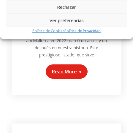
junio 2, 2022
Website Vandal
Rechazar
Un reconocimiento a la trayectoria de
nuestra cocina creativa en Palma Formar
Ver preferencias
parte de la exclusiva selección de los 101
Política de Cookies
Política de Privacidad
mejores restaurantes de Mallorca por
abcMallorca en 2022 marcó un antes y un
después en nuestra historia. Este
prestigioso listado, que sirve
Read More